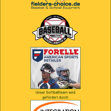
2009
Saison 2010
2007
Saison 2009
Unser Softballteam wird
gefördert durch: