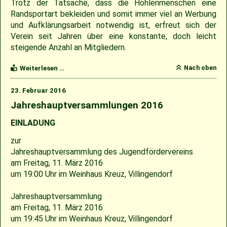
Trotz der Tatsache, dass die Höhlenmenschen eine
Randsportart bekleiden und somit immer viel an Werbung
und Aufklärungsarbeit notwendig ist, erfreut sich der
Verein seit Jahren über eine konstante, doch leicht
steigende Anzahl an Mitgliedern.
Baseballer
Nach oben
Weiterlesen …
blicken
in
23. Februar 2016
positive
Zukunft
Jahreshauptversammlungen 2016
EINLADUNG
zur
Jahreshauptversammlung des Jugendfördervereins
am Freitag, 11. März 2016
um 19:00 Uhr im Weinhaus Kreuz, Villingendorf
Jahreshauptversammlung
am Freitag, 11. März 2016
um 19:45 Uhr im Weinhaus Kreuz, Villingendorf