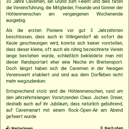
30 Jahre Cavemen, ein Grund zum Feiern und dies taten
die Vereinsführung, die Mitglieder, Freunde und Gönner der
Höhlenmenschen am vergangenen Wochenende
ausgiebig.
Als die ersten Pioniere vor gut 3 Jahrzehnten
beschlossen, dass auch in Villingendorf ab sofort die
Keule geschwungen wird, konnte sich keiner vorstellen,
dass dieser kleine, oft auch als rührig bezeichnete Verein
lange bestehen würde, schließlich bekleidete man mit
dieser Randsportart eher eine Nische im Breitensport.
Doch längst haben sich die Cavemen in der hiesigen
Vereinswelt etabliert und sind aus dem Dorfleben nicht
mehr wegzudenken.
Entsprechend stolz sind die Höhlenmenschen, rund um
den jahrzehntelangen Vorsitzenden Claus Jochen Dreier,
deshalb auch auf ihr Jubiläum, dass natürlich gebührend,
auf Cavemenart mit einem Rock-Open-Air am Abend
gefeiert wurde.
Cavemen
Nach oben
Weiterlesen …