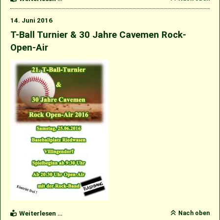
feiern
ausgiebig
14. Juni 2016
ihr
Jubiläum
T-Ball Turnier & 30 Jahre Cavemen Rock-
Open-Air
T-
Nach oben
Weiterlesen …