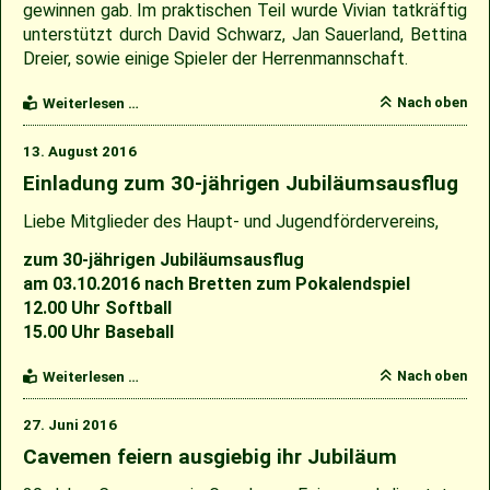
gewinnen gab. Im praktischen Teil wurde Vivian tatkräftig
unterstützt durch David Schwarz, Jan Sauerland, Bettina
Dreier, sowie einige Spieler der Herrenmannschaft.
Kinder-
Nach oben
Weiterlesen …
Ferienprogramm
der
13. August 2016
Cavemen
Einladung zum 30-jährigen Jubiläumsausflug
Liebe Mitglieder des Haupt- und Jugendfördervereins,
zum 30-jährigen Jubiläumsausflug
am 03.10.2016 nach Bretten zum Pokalendspiel
12.00 Uhr Softball
15.00 Uhr Baseball
Einladung
Nach oben
Weiterlesen …
zum
30-
27. Juni 2016
jährigen
Jubiläumsausflug
Cavemen feiern ausgiebig ihr Jubiläum