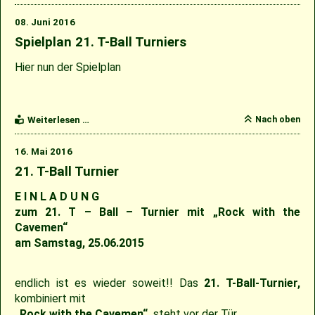
Ball
Turnier
08. Juni 2016
&
30
Spielplan 21. T-Ball Turniers
Jahre
Cavemen
Hier nun der Spielplan
Rock-
Open-
Air
Spielplan
Nach oben
Weiterlesen …
21.
T-
16. Mai 2016
Ball
Turniers
21. T-Ball Turnier
E I N L A D U N G
zum 21. T – Ball – Turnier mit „Rock with the
Cavemen“
am Samstag, 25.06.2015
endlich ist es wieder soweit!! Das
21. T-Ball-Turnier,
kombiniert mit
„Rock with the
Cavemen“,
steht vor der Tür.