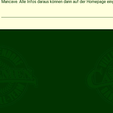
Mancave. Alle Infos daraus können dann auf der Homepage ei