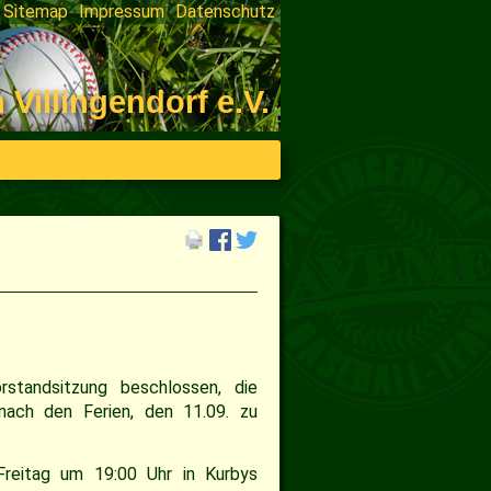
Sitemap
Impressum
Datenschutz
on
ngen
illingendorf e.V.
standsitzung beschlossen, die
nach den Ferien, den 11.09. zu
Freitag um 19:00 Uhr in Kurbys