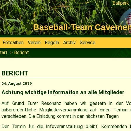
Ballpark
Navigati
überspri
Baseball-Team Cavemen V
Fotoalben
Verein
Regeln
Archiv
Service
tart
Bericht
BERICHT
04. August 2019
Achtung wichtige Information an alle Mitglieder
Auf Grund Eurer Resonanz haben wir gestern in der Vor
außerordentliche Mitgliederversammlung auf einen Termin 
verschieben. Die Einladung kommt in den nächsten Tagen.
Der Termin für die Infoveranstaltung bleibt. Kommenden 