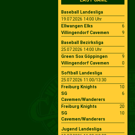
Baseball Landesliga
2009
Saison 2010
19.07.2026 14:00 Uhr
Ellwangen Elks
6
2007
Saison 2009
Villingendorf Cavemen
9
Baseball Bezirksliga
25.07.2026 14:00 Uhr
Green Sox Göppingen
9
Villingendorf Cavemen
0
Softball Landesliga
25.07.2026 11:00/13:30
Freiburg Knights
10
SG
6
Cavemen/Wanderers
Freiburg Knights
20
SG
10
Cavemen/Wanderers
Jugend Landesliga