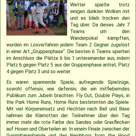
2018
30.04.2022 – Softballspieltag
Sponsoring
Saison 2019
Jugend Landesliga I 2025
Jugend Landesliga III 2024
Jugend Landesliga III 2023
Spielberichte 2022
Cavemen-News 2013
Spielberichte 2012
22.04.2023 – Cavemen 2 vs Ulm Falcons
30.05.2019 – Jugendspiel in Ravensburg
14.06.2017 – Pfingstturnier Steinheim 2017
03.07.2011 – Softball-Landesligaspiel Cavemen vs. Nagold Mohawks
26./27.05.2012 – 25. Pfingstturnier in Steinheim
Wetter spielte trotz
einigen dunklen Wolken mit
2017
Saison 2018
Slowpitch Softball RNL 2025
Slowpitch Softball RNL 2024
Spielberichte 2023
Cavemen-News 2022
Cavemen-News 2012
11./12.06.2011 – Jubiläumsturnier 25 Jahre Red Phantoms Steinheim
11.05.2019 – Jugendspiel in Reutlingen
29.04.2012 – Landesliga Bretten Kangaroos vs. Cavemen
25.05.2017 – Jugendspiel gegen Herrenberg
und es blieb trocken den
Tag über. Da dieses Jahr 7
Teams um den
2016
21.05.2017 – Spiel gegen Neuenburg
Saison 2017
Spielberichte 2025
Spielberichte 2024
Cavemen-News 2023
01.05.2011 – Landesligaspiel Cavemen vs. Bad Mergentheim Warriors
15.04.2012 – Jugend Cavemen vs. Gammertingen
05.05.2019 – Landesligaspiel gegen die Ladenburg Romans
Wanderpokal kämpften,
wurden im Losverfahren jedem Team 2 Gegner zugelost
2015
Saison 2016
Cavemen-News 2025
Cavemen-News 2024
10.04.2011 – Pokelspiel Cavemen vs. Karlsruhe Cougars
13.05.2017 – Jugendspiel in Herrenberg
01.05.2019 – Pokalspiel gegen Ellwangen
in einer Art „Gruppenphase“. Die besten 6 Teams spielten
im Anschluss die Plätze 6 bis 1 untereinander aus, indem
Platz 6 gegen Platz 5 aus der Gruppenphase antrat, Platz
2014
Saison 2015
27.04.2019 – Jugendspiel in Gammertingen
06.05.2017 – Jugendspiel in Sindelfingen
4 gegen Platz 3 und so weiter.
Es waren spannende Spiele, aufregende Spielzüge,
2013
Saison 2014
08.04.2017 – Pokalauftakt gegen die Freiburg Knights
sowohl offensiv, wie defensiv, die ein mitfieberndes
Publikum zum Jubeln brachten. Fly Out, Double Plays, in
2012
Saison 2013
04.03.2017 – Jugendausflug Sensapolis
the Park Home Runs, Home Runs bestimmten die Spiele.
Mit viel Körpereinsatz und Hechten nach Ball und Base
nahmen die Klamotten der Teilnehmer über den Tag
2011
Saison 2012
03.03.2017 – Jahreshauptversammlung
immer mehr die rote Farbe des Sandes oder Grasflecken
auf Hosen und Oberteilen an. In einem Finale zwischen der
2010
Saison 2011
Gummibärenbande und den Neighbors from the Hood