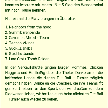
konnten letztere mit einem 19 – 5 Sieg den Wanderpokal
2009
Saison 2010
mit nach Hause nehmen.
Hier einmal die Platzierungen im Überblick:
2007
Saison 2009
1. Neighbors from the hood
2. Gummibärenbande
3. Cavemen Mixed - Team
4. Techno Vikings
5. Guck…Danäba
6. Strohhutbande
7. Lara Croft Tomb Raider
In der Verkaufshütte gingen Burger, Pommes, Chicken
Nuggets und Eis fleißig über die Theke. Danke an all die
helfenden Hände, die dieses T – Ball – Turnier möglich
gemacht haben. Danke an die Coaches, die ihre Teams fit
gemacht haben für den Sport, den wir draußen auf dem
Riedwasen lieben, wir hoffen euch beim nächsten T – Ball
– Turnier auch wieder zu sehen.