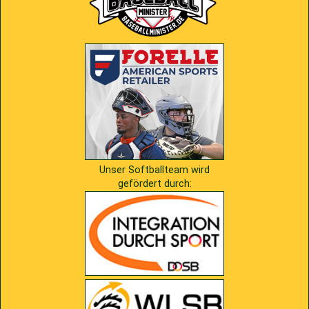
2009
Saison 2010
2007
Saison 2009
Unser Softballteam wird
gefördert durch: