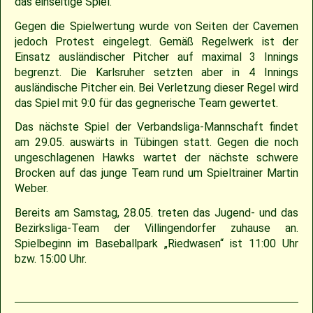
das einseitige Spiel.
Gegen die Spielwertung wurde von Seiten der Cavemen
2009
Saison 2010
jedoch Protest eingelegt. Gemäß Regelwerk ist der
Einsatz ausländischer Pitcher auf maximal 3 Innings
2007
Saison 2009
begrenzt. Die Karlsruher setzten aber in 4 Innings
ausländische Pitcher ein. Bei Verletzung dieser Regel wird
das Spiel mit 9:0 für das gegnerische Team gewertet.
Das nächste Spiel der Verbandsliga-Mannschaft findet
am 29.05. auswärts in Tübingen statt. Gegen die noch
ungeschlagenen Hawks wartet der nächste schwere
Brocken auf das junge Team rund um Spieltrainer Martin
Weber.
Bereits am Samstag, 28.05. treten das Jugend- und das
Bezirksliga-Team der Villingendorfer zuhause an.
Spielbeginn im Baseballpark „Riedwasen“ ist 11:00 Uhr
bzw. 15:00 Uhr.