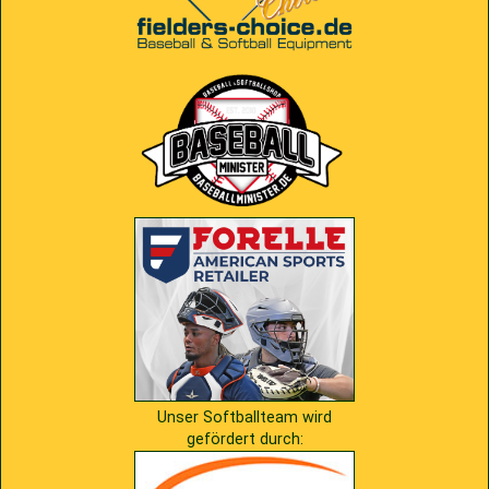
2009
Saison 2010
2007
Saison 2009
Unser Softballteam wird
gefördert durch: