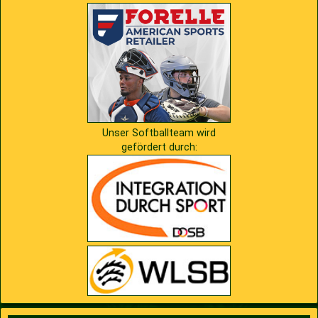
2009
Saison 2010
2007
Saison 2009
Unser Softballteam wird
gefördert durch: