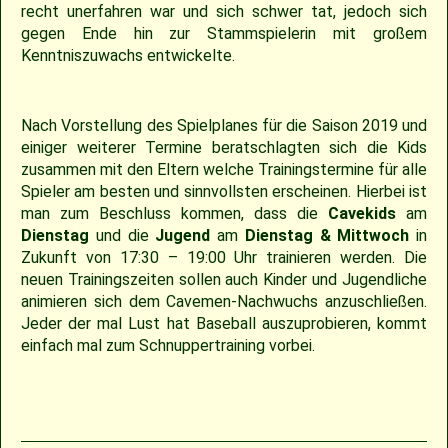
recht unerfahren war und sich schwer tat, jedoch sich
gegen Ende hin zur Stammspielerin mit großem
2009
Saison 2010
Kenntniszuwachs entwickelte.
2007
Saison 2009
Nach Vorstellung des Spielplanes für die Saison 2019 und
einiger weiterer Termine beratschlagten sich die Kids
zusammen mit den Eltern welche Trainingstermine für alle
Spieler am besten und sinnvollsten erscheinen. Hierbei ist
man zum Beschluss kommen, dass die
Cavekids
am
Dienstag
und die
Jugend
am
Dienstag & Mittwoch
in
Zukunft von 17:30 – 19:00 Uhr trainieren werden. Die
neuen Trainingszeiten sollen auch Kinder und Jugendliche
animieren sich dem Cavemen-Nachwuchs anzuschließen.
Jeder der mal Lust hat Baseball auszuprobieren, kommt
einfach mal zum Schnuppertraining vorbei.