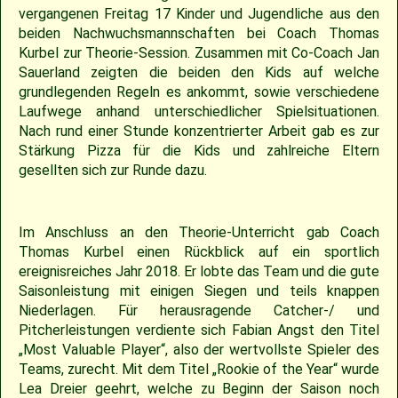
2018
30.04.2022 – Softballspieltag
Sponsoring
Saison 2019
Jugend Landesliga I 2025
Jugend Landesliga III 2024
Jugend Landesliga III 2023
Spielberichte 2022
Cavemen-News 2013
Spielberichte 2012
22.04.2023 – Cavemen 2 vs Ulm Falcons
30.05.2019 – Jugendspiel in Ravensburg
14.06.2017 – Pfingstturnier Steinheim 2017
03.07.2011 – Softball-Landesligaspiel Cavemen vs. Nagold Mohawks
26./27.05.2012 – 25. Pfingstturnier in Steinheim
vergangenen Freitag 17 Kinder und Jugendliche aus den
beiden Nachwuchsmannschaften bei Coach Thomas
2017
Saison 2018
Slowpitch Softball RNL 2025
Slowpitch Softball RNL 2024
Spielberichte 2023
Cavemen-News 2022
Cavemen-News 2012
11./12.06.2011 – Jubiläumsturnier 25 Jahre Red Phantoms Steinheim
11.05.2019 – Jugendspiel in Reutlingen
29.04.2012 – Landesliga Bretten Kangaroos vs. Cavemen
25.05.2017 – Jugendspiel gegen Herrenberg
Kurbel zur Theorie-Session. Zusammen mit Co-Coach Jan
Sauerland zeigten die beiden den Kids auf welche
grundlegenden Regeln es ankommt, sowie verschiedene
2016
21.05.2017 – Spiel gegen Neuenburg
Saison 2017
Spielberichte 2025
Spielberichte 2024
Cavemen-News 2023
01.05.2011 – Landesligaspiel Cavemen vs. Bad Mergentheim Warriors
15.04.2012 – Jugend Cavemen vs. Gammertingen
05.05.2019 – Landesligaspiel gegen die Ladenburg Romans
Laufwege anhand unterschiedlicher Spielsituationen.
Nach rund einer Stunde konzentrierter Arbeit gab es zur
2015
Saison 2016
Cavemen-News 2025
Cavemen-News 2024
10.04.2011 – Pokelspiel Cavemen vs. Karlsruhe Cougars
13.05.2017 – Jugendspiel in Herrenberg
01.05.2019 – Pokalspiel gegen Ellwangen
Stärkung Pizza für die Kids und zahlreiche Eltern
gesellten sich zur Runde dazu.
2014
Saison 2015
27.04.2019 – Jugendspiel in Gammertingen
06.05.2017 – Jugendspiel in Sindelfingen
Im Anschluss an den Theorie-Unterricht gab Coach
2013
Saison 2014
08.04.2017 – Pokalauftakt gegen die Freiburg Knights
Thomas Kurbel einen Rückblick auf ein sportlich
ereignisreiches Jahr 2018. Er lobte das Team und die gute
Saisonleistung mit einigen Siegen und teils knappen
2012
Saison 2013
04.03.2017 – Jugendausflug Sensapolis
Niederlagen. Für herausragende Catcher-/ und
Pitcherleistungen verdiente sich Fabian Angst den Titel
2011
Saison 2012
03.03.2017 – Jahreshauptversammlung
„Most Valuable Player“, also der wertvollste Spieler des
Teams, zurecht. Mit dem Titel „Rookie of the Year“ wurde
2010
Saison 2011
Lea Dreier geehrt, welche zu Beginn der Saison noch