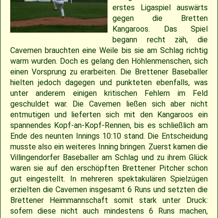
2018
30.04.2022 – Softballspieltag
Sponsoring
Saison 2019
Jugend Landesliga I 2025
Jugend Landesliga III 2024
Jugend Landesliga III 2023
Spielberichte 2022
Cavemen-News 2013
Spielberichte 2012
22.04.2023 – Cavemen 2 vs Ulm Falcons
30.05.2019 – Jugendspiel in Ravensburg
14.06.2017 – Pfingstturnier Steinheim 2017
03.07.2011 – Softball-Landesligaspiel Cavemen vs. Nagold Mohawks
26./27.05.2012 – 25. Pfingstturnier in Steinheim
erstes Ligaspiel auswärts
gegen die Bretten
2017
Saison 2018
Slowpitch Softball RNL 2025
Slowpitch Softball RNL 2024
Spielberichte 2023
Cavemen-News 2022
Cavemen-News 2012
11./12.06.2011 – Jubiläumsturnier 25 Jahre Red Phantoms Steinheim
11.05.2019 – Jugendspiel in Reutlingen
29.04.2012 – Landesliga Bretten Kangaroos vs. Cavemen
25.05.2017 – Jugendspiel gegen Herrenberg
Kangaroos. Das Spiel
begann recht zäh, die
Cavemen brauchten eine Weile bis sie am Schlag richtig
2016
21.05.2017 – Spiel gegen Neuenburg
Saison 2017
Spielberichte 2025
Spielberichte 2024
Cavemen-News 2023
01.05.2011 – Landesligaspiel Cavemen vs. Bad Mergentheim Warriors
15.04.2012 – Jugend Cavemen vs. Gammertingen
05.05.2019 – Landesligaspiel gegen die Ladenburg Romans
warm wurden. Doch es gelang den Höhlenmenschen, sich
einen Vorsprung zu erarbeiten. Die Brettener Baseballer
2015
Saison 2016
Cavemen-News 2025
Cavemen-News 2024
10.04.2011 – Pokelspiel Cavemen vs. Karlsruhe Cougars
13.05.2017 – Jugendspiel in Herrenberg
01.05.2019 – Pokalspiel gegen Ellwangen
hielten jedoch dagegen und punkteten ebenfalls, was
unter anderem einigen kritischen Fehlern im Feld
geschuldet war. Die Cavemen ließen sich aber nicht
2014
Saison 2015
27.04.2019 – Jugendspiel in Gammertingen
06.05.2017 – Jugendspiel in Sindelfingen
entmutigen und lieferten sich mit den Kangaroos ein
spannendes Kopf-an-Kopf-Rennen, bis es schließlich am
2013
Saison 2014
08.04.2017 – Pokalauftakt gegen die Freiburg Knights
Ende des neunten Innings 10:10 stand. Die Entscheidung
musste also ein weiteres Inning bringen. Zuerst kamen die
Villingendorfer Baseballer am Schlag und zu ihrem Glück
2012
Saison 2013
04.03.2017 – Jugendausflug Sensapolis
waren sie auf den erschöpften Brettener Pitcher schon
gut eingestellt. In mehreren spektakulären Spielzügen
2011
Saison 2012
03.03.2017 – Jahreshauptversammlung
erzielten die Cavemen insgesamt 6 Runs und setzten die
Brettener Heimmannschaft somit stark unter Druck:
sofern diese nicht auch mindestens 6 Runs machen,
2010
Saison 2011