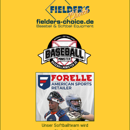
2009
Saison 2010
2007
Saison 2009
Unser Softballteam wird