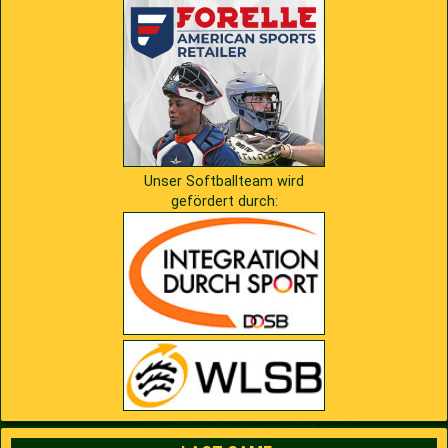
2009
Saison 2010
2007
Saison 2009
Unser Softballteam wird
gefördert durch: