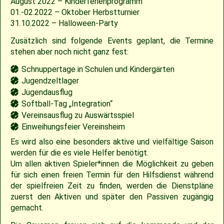
August 2022 – Kinderferienprogramm
01.-02.2022 – Oktober Herbstturnier
2009
Saison 2010
31.10.2022 – Halloween-Party
Zusätzlich sind folgende Events geplant, die Termine
2007
Saison 2009
stehen aber noch nicht ganz fest:
Schnuppertage in Schulen und Kindergärten
Jugendzeltlager
Jugendausflug
Softball-Tag „Integration“
Vereinsausflug zu Auswärtsspiel
Einweihungsfeier Vereinsheim
Es wird also eine besonders aktive und vielfältige Saison
werden für die es viele Helfer benötigt.
Um allen aktiven Spieler*innen die Möglichkeit zu geben
für sich einen freien Termin für den Hilfsdienst während
der spielfreien Zeit zu finden, werden die Dienstpläne
zuerst den Aktiven und später den Passiven zugängig
gemacht.