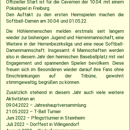
2018
30.04.2022 – Softballspieltag
Sponsoring
Saison 2019
Jugend Landesliga I 2025
Jugend Landesliga III 2024
Jugend Landesliga III 2023
Spielberichte 2022
Cavemen-News 2013
Spielberichte 2012
22.04.2023 – Cavemen 2 vs Ulm Falcons
30.05.2019 – Jugendspiel in Ravensburg
14.06.2017 – Pfingstturnier Steinheim 2017
03.07.2011 – Softball-Landesligaspiel Cavemen vs. Nagold Mohawks
26./27.05.2012 – 25. Pfingstturnier in Steinheim
Offizieller Start ist für die Cavemen der 10.04. mit einem
Pokalspiel in Freiburg.
Den Auftakt zu den ersten Heimspielen machen die
2017
Saison 2018
Slowpitch Softball RNL 2025
Slowpitch Softball RNL 2024
Spielberichte 2023
Cavemen-News 2022
Cavemen-News 2012
11./12.06.2011 – Jubiläumsturnier 25 Jahre Red Phantoms Steinheim
11.05.2019 – Jugendspiel in Reutlingen
29.04.2012 – Landesliga Bretten Kangaroos vs. Cavemen
25.05.2017 – Jugendspiel gegen Herrenberg
Softball-Damen am 30.04. und 01.05.22.
Die Höhlenmenschen melden erstmals seit langem
2016
21.05.2017 – Spiel gegen Neuenburg
Saison 2017
Spielberichte 2025
Spielberichte 2024
Cavemen-News 2023
01.05.2011 – Landesligaspiel Cavemen vs. Bad Mergentheim Warriors
15.04.2012 – Jugend Cavemen vs. Gammertingen
05.05.2019 – Landesligaspiel gegen die Ladenburg Romans
wieder zur bisherigen Jugend und Herrenmannschaft, eine
Weitere in der Herrenbezirksliga und eine neue Softball-
2015
Saison 2016
Cavemen-News 2025
Cavemen-News 2024
10.04.2011 – Pokelspiel Cavemen vs. Karlsruhe Cougars
13.05.2017 – Jugendspiel in Herrenberg
01.05.2019 – Pokalspiel gegen Ellwangen
Damenmannschaft. Insgesamt 4 Mannschaften werden
also in diesem Jahr den heimischen Baseballplatz mit viel
Engagement und spannenden Spielen bevölkern. Diese
2014
Saison 2015
27.04.2019 – Jugendspiel in Gammertingen
06.05.2017 – Jugendspiel in Sindelfingen
freuen sich im Besonderen wieder darauf ihre Fans ohne
Einschränkungen auf der Tribüne, gewohnt
2013
Saison 2014
08.04.2017 – Pokalauftakt gegen die Freiburg Knights
stimmgewaltig, begrüßen zu können.
Zusätzlich stehend in diesem Jahr auch viele weitere
2012
Saison 2013
04.03.2017 – Jugendausflug Sensapolis
Aktivitäten an:
09.04.2022 – Jahreshauptversammlung
2011
Saison 2012
03.03.2017 – Jahreshauptversammlung
21.05.2022 – T-Ball Turnier
Juni 2022 – Pfingstturnier in Steinheim
Juli 2022 – Dorffest in Villingendorf
2010
Saison 2011