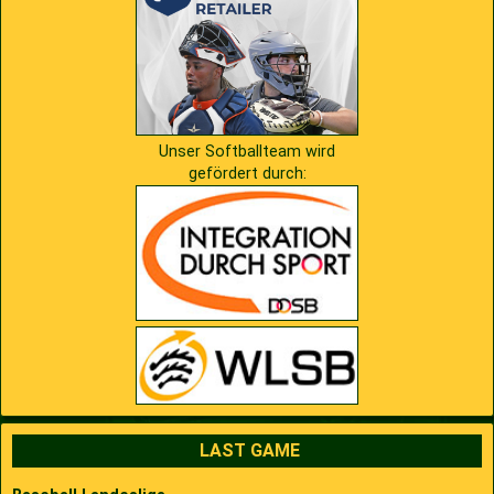
2009
Saison 2010
2007
Saison 2009
Unser Softballteam wird
gefördert durch:
LAST GAME