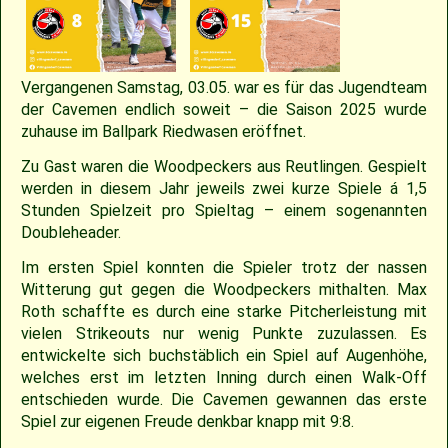
2018
30.04.2022 – Softballspieltag
Sponsoring
Saison 2019
Jugend Landesliga I 2025
Jugend Landesliga III 2024
Jugend Landesliga III 2023
Spielberichte 2022
Cavemen-News 2013
Spielberichte 2012
22.04.2023 – Cavemen 2 vs Ulm Falcons
30.05.2019 – Jugendspiel in Ravensburg
14.06.2017 – Pfingstturnier Steinheim 2017
03.07.2011 – Softball-Landesligaspiel Cavemen vs. Nagold Mohawks
26./27.05.2012 – 25. Pfingstturnier in Steinheim
2017
Saison 2018
Slowpitch Softball RNL 2025
Slowpitch Softball RNL 2024
Spielberichte 2023
Cavemen-News 2022
Cavemen-News 2012
11./12.06.2011 – Jubiläumsturnier 25 Jahre Red Phantoms Steinheim
11.05.2019 – Jugendspiel in Reutlingen
29.04.2012 – Landesliga Bretten Kangaroos vs. Cavemen
25.05.2017 – Jugendspiel gegen Herrenberg
Vergangenen Samstag, 03.05. war es für das Jugendteam
der Cavemen endlich soweit – die Saison 2025 wurde
2016
21.05.2017 – Spiel gegen Neuenburg
Saison 2017
Spielberichte 2025
Spielberichte 2024
Cavemen-News 2023
01.05.2011 – Landesligaspiel Cavemen vs. Bad Mergentheim Warriors
15.04.2012 – Jugend Cavemen vs. Gammertingen
05.05.2019 – Landesligaspiel gegen die Ladenburg Romans
zuhause im Ballpark Riedwasen eröffnet.
2015
Saison 2016
Cavemen-News 2025
Cavemen-News 2024
10.04.2011 – Pokelspiel Cavemen vs. Karlsruhe Cougars
13.05.2017 – Jugendspiel in Herrenberg
01.05.2019 – Pokalspiel gegen Ellwangen
Zu Gast waren die Woodpeckers aus Reutlingen. Gespielt
werden in diesem Jahr jeweils zwei kurze Spiele á 1,5
Stunden Spielzeit pro Spieltag – einem sogenannten
2014
Saison 2015
27.04.2019 – Jugendspiel in Gammertingen
06.05.2017 – Jugendspiel in Sindelfingen
Doubleheader.
Im ersten Spiel konnten die Spieler trotz der nassen
2013
Saison 2014
08.04.2017 – Pokalauftakt gegen die Freiburg Knights
Witterung gut gegen die Woodpeckers mithalten. Max
Roth schaffte es durch eine starke Pitcherleistung mit
2012
Saison 2013
04.03.2017 – Jugendausflug Sensapolis
vielen Strikeouts nur wenig Punkte zuzulassen. Es
entwickelte sich buchstäblich ein Spiel auf Augenhöhe,
welches erst im letzten Inning durch einen Walk-Off
2011
Saison 2012
03.03.2017 – Jahreshauptversammlung
entschieden wurde. Die Cavemen gewannen das erste
Spiel zur eigenen Freude denkbar knapp mit 9:8.
2010
Saison 2011