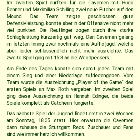
Im zweiten Spiel durften für die Cavemen mit Hugo
Benner und Maximilian Schilling zwei neue Pitcher auf den
2009
Saison 2010
Mound. Das Team zeigte geschlossen gute
Defensivleistung, konnte aber in der Offensive nicht mehr
viel punkten. Die Reutlinger zogen durch ihre starke
2007
Saison 2009
Schlagleistung kurzzeitig gut weg. Den Cavemen gelang
im letzten Inning zwar nochmals eine Aufholjagd, welche
aber leider schlussendlich nicht mehr ausreichte. Das
zweite Spiel ging mit 15:8 an die Woodpeckers.
Am Ende des Tages konnte sich somit jedes Team mit
einem Sieg und einer Niederlage zufriedengeben. Vom
Team wurde die Auszeichnung „Player of the Game“ des
ersten Spiels an Max Roth vergeben. Im zweiten Spiel
ging diese Auszeichnung an Hannah Edinger, die beide
Spiele komplett als Catcherin fungierte.
Das nächste Spiel der Jugend findet erst in zwei Wochen
am Sonntag, 18.05. statt. Hier erwarten die Cavemen
dann zuhause die Stuttgart Reds. Zuschauer und Fans
sind wie immer herzlich willkommen.