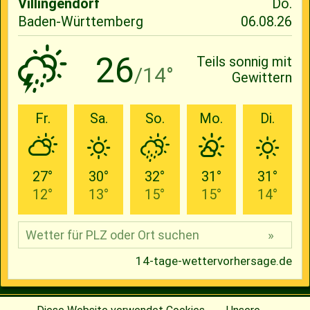
© 2026
Baseball-Team Cavemen Villingendorf e.V.
| designed