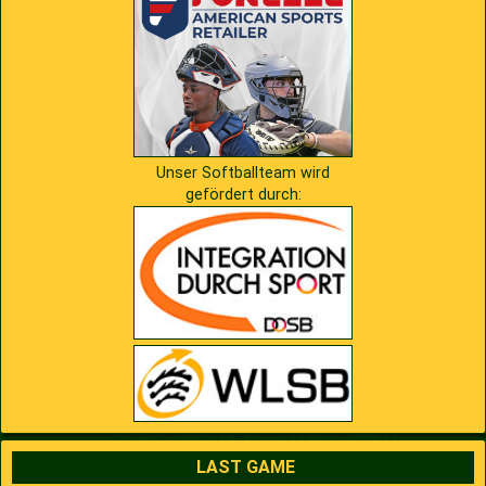
2009
Saison 2010
2007
Saison 2009
Unser Softballteam wird
gefördert durch:
LAST GAME