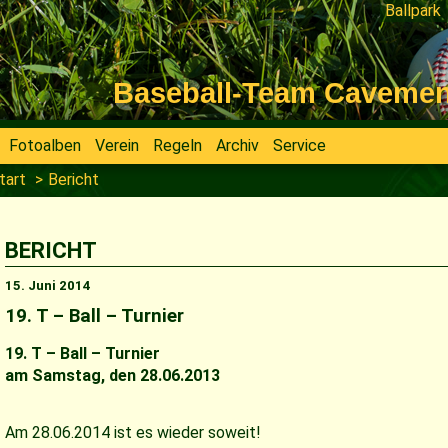
Ballpark
Navigati
überspri
Baseball-Team Cavemen V
Fotoalben
Verein
Regeln
Archiv
Service
tart
Bericht
BERICHT
15. Juni 2014
19. T – Ball – Turnier
19. T – Ball – Turnier
am Samstag, den 28.06.2013
Am 28.06.2014 ist es wieder soweit!