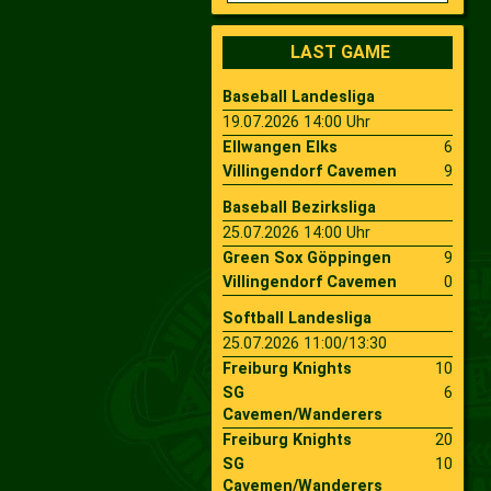
2009
Saison 2010
LAST GAME
Baseball Landesliga
2007
Saison 2009
19.07.2026 14:00 Uhr
Ellwangen Elks
6
Villingendorf Cavemen
9
Baseball Bezirksliga
25.07.2026 14:00 Uhr
Green Sox Göppingen
9
Villingendorf Cavemen
0
Softball Landesliga
25.07.2026 11:00/13:30
Freiburg Knights
10
SG
6
Cavemen/Wanderers
Freiburg Knights
20
SG
10
Cavemen/Wanderers