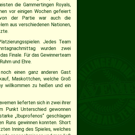
eisten die Gammertingen Royals,
ehen vor einigen Wochen gefeiert
 von der Partie war auch die
lern aus verschiedenen Nationen,
zte.
latzierungsspielen. Jedes Team
nntagnachmittag wurden zwei
 das Finale. Für das Gewinnerteam
 Ruhm und Ehre.
noch einen ganz anderen Gast
rkauf, Maskottchen, welche Groß
ny willkommen zu heißen und ein
emen lieferten sich in zwei ihrer
nem Punkt Unterschied gewonnen
tarke „Ibuprofenos“ geschlagen
chen Runs gewinnen konnten. Short
tzten Inning des Spieles, welches