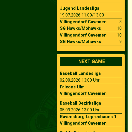
Jugend Landesliga
19.07.2026 11:00/13:00
Villingendorf Cavemen
3
SG Hawks/Mohawks
10
Villingendorf Cavemen
10
SG Hawks/Mohawks
9
NEXT GAME
Baseball Landesliga
02.08.2026 13:00 Uhr
Falcons Ulm
Villingendorf Cavemen
Baseball Bezirksliga
05.09.2026 13:00 Uhr
Ravensburg Leprechauns 1
Villingendorf Cavemen