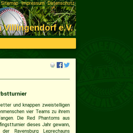
Sitemap
Impressum
Datenschutz
on
ngen
illingendorf e.V.
bstturnier
etter und knappen zweistelligen
enmenschen vier Teams zu ihrem
mpfangen. Die Red Phantoms aus
ingstturnier dieses Jahr gewann,
r der Ravensburg Leprechauns