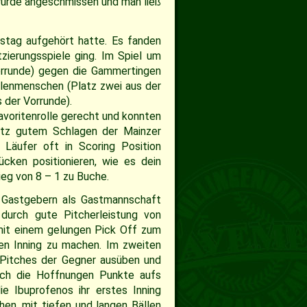
wurde angeschmissen und man ließ
stag aufgehört hatte. Es fanden
tzierungsspiele ging. Im Spiel um
Vorrunde) gegen die Gammertingen
öhlenmenschen (Platz zwei aus der
 der Vorrunde).
avoritenrolle gerecht und konnten
rotz gutem Schlagen der Mainzer
Läufer oft in Scoring Position
cken positionieren, wie es dein
ieg von 8 – 1 zu Buche.
n Gastgebern als Gastmannschaft
durch gute Pitcherleistung von
 mit einem gelungen Pick Off zum
en Inning zu machen. Im zweiten
 Pitches der Gegner ausüben und
doch die Hoffnungen Punkte aufs
e Ibuprofenos ihr erstes Inning
hen, mit tiefen und langen Bällen