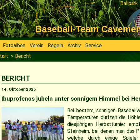
Ballpark
Navigati
überspri
Baseball-Team Cavemen V
Fotoalben
Verein
Regeln
Archiv
Service
tart
Bericht
BERICHT
14. Oktober 2025
Ibuprofenos jubeln unter sonnigem Himmel bei Her
Bei bestem, sonnigen Baseballw
Temperaturen durften die Höhl
diesjährigen Herbstturnier e
Steinheim, bei denen man das Pf
welche durch einige Spiele