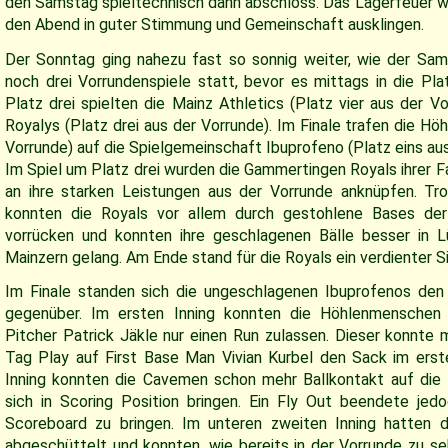
den Samstag spieltechnisch dann abschloss. Das Lagerfeuer 
den Abend in guter Stimmung und Gemeinschaft ausklingen.
Der Sonntag ging nahezu fast so sonnig weiter, wie der Sam
noch drei Vorrundenspiele statt, bevor es mittags in die Pla
Platz drei spielten die Mainz Athletics (Platz vier aus der 
Royalys (Platz drei aus der Vorrunde). Im Finale trafen die H
Vorrunde) auf die Spielgemeinschaft Ibuprofeno (Platz eins aus
Im Spiel um Platz drei wurden die Gammertingen Royals ihrer F
an ihre starken Leistungen aus der Vorrunde anknüpfen. T
konnten die Royals vor allem durch gestohlene Bases der 
vorrücken und konnten ihre geschlagenen Bälle besser in Lü
Mainzern gelang. Am Ende stand für die Royals ein verdienter S
Im Finale standen sich die ungeschlagenen Ibuprofenos de
gegenüber. Im ersten Inning konnten die Höhlenmenschen 
Pitcher Patrick Jäkle nur einen Run zulassen. Dieser konnte
Tag Play auf First Base Man Vivian Kurbel den Sack im erst
Inning konnten die Cavemen schon mehr Ballkontakt auf die
sich in Scoring Position bringen. Ein Fly Out beendete je
Scoreboard zu bringen. Im unteren zweiten Inning hatten di
abgeschüttelt und konnten, wie bereits in der Vorrunde zu se