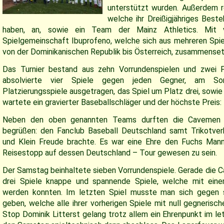
unterstützt wurden. Außerdem r
welche ihr Dreißigjähriges Best
haben, an, sowie ein Team der Mainz Athletics. Mit
Spielgemeinschaft Ibuprofeno, welche sich aus mehreren Spie
von der Dominikanischen Republik bis Österreich, zusammenset
Das Turnier bestand aus zehn Vorrundenspielen und zwei P
absolvierte vier Spiele gegen jeden Gegner, am So
Platzierungsspiele ausgetragen, das Spiel um Platz drei, sowie
wartete ein gravierter Baseballschläger und der höchste Preis:
Neben den oben genannten Teams durften die Cavemen 
begrüßen: den Fanclub Baseball Deutschland samt Trikotve
und Klein Freude brachte. Es war eine Ehre den Fuchs Man
Reisestopp auf dessen Deutschland – Tour gewesen zu sein.
Der Samstag beinhaltete sieben Vorrundenspiele. Gerade die Cav
drei Spiele knappe und spannende Spiele, welche mit ei
werden konnten. Im letzten Spiel musste man sich gegen s
geben, welche alle ihrer vorherigen Spiele mit null gegneris
Stop Dominik Litterst gelang trotz allem ein Ehrenpunkt im le