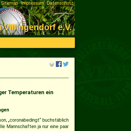
Sitemap
Impressum
Datenschutz
on
ngen
illingendorf e.V.
iger Temperaturen ein
agen
ison, „coronabedingt“ buchstäblich
alle Mannschaften ja nur eine paar