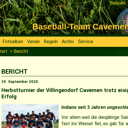
Ballpark
Navigati
überspri
Baseball-Team Cavemen V
Fotoalben
Verein
Regeln
Archiv
Service
tart
Bericht
BERICHT
29. September 2020
Herbstturnier der Villingendorf Cavemen trotz eis
Erfolg
Indians seit 3 Jahren ungeschl
Vor allem weil die diesjährige Sa
fast ins Wasser fiel, es gab für 