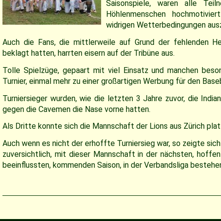
Saisonspiele, waren alle Teil
Höhlenmenschen hochmotiviert
widrigen Wetterbedingungen aus
Auch die Fans, die mittlerweile auf Grund der fehlenden He
beklagt hatten, harrten eisern auf der Tribüne aus.
Tolle Spielzüge, gepaart mit viel Einsatz und manchen bes
Turnier, einmal mehr zu einer großartigen Werbung für den Baseb
Turniersieger wurden, wie die letzten 3 Jahre zuvor, die India
gegen die Cavemen die Nase vorne hatten.
Als Dritte konnte sich die Mannschaft der Lions aus Zürich plat
Auch wenn es nicht der erhoffte Turniersieg war, so zeigte sic
zuversichtlich, mit dieser Mannschaft in der nächsten, hoffen
beeinflussten, kommenden Saison, in der Verbandsliga bestehe