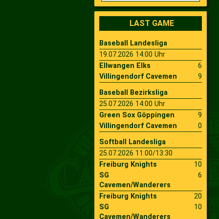
2009
Saison 2010
LAST GAME
Baseball Landesliga
2007
Saison 2009
19.07.2026 14:00 Uhr
Ellwangen Elks
6
Villingendorf Cavemen
9
Baseball Bezirksliga
25.07.2026 14:00 Uhr
Green Sox Göppingen
9
Villingendorf Cavemen
0
Softball Landesliga
25.07.2026 11:00/13:30
Freiburg Knights
10
SG
6
Cavemen/Wanderers
Freiburg Knights
20
SG
10
Cavemen/Wanderers