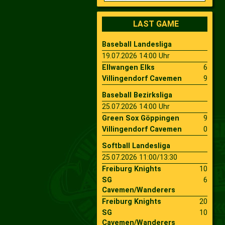
2009
Saison 2010
LAST GAME
Baseball Landesliga
2007
Saison 2009
19.07.2026 14:00 Uhr
Ellwangen Elks
6
Villingendorf Cavemen
9
Baseball Bezirksliga
25.07.2026 14:00 Uhr
Green Sox Göppingen
9
Villingendorf Cavemen
0
Softball Landesliga
25.07.2026 11:00/13:30
Freiburg Knights
10
SG
6
Cavemen/Wanderers
Freiburg Knights
20
SG
10
Cavemen/Wanderers