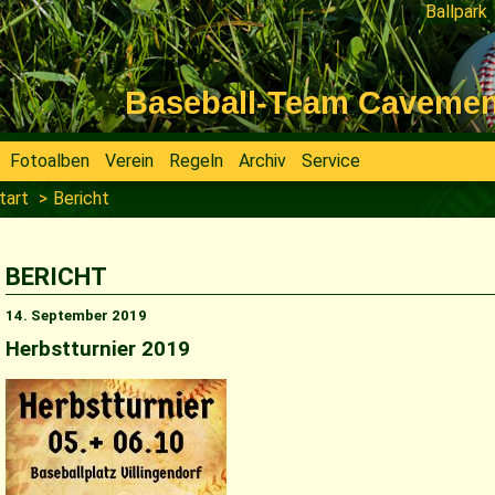
Ballpark
Navigati
überspri
Baseball-Team Cavemen V
Fotoalben
Verein
Regeln
Archiv
Service
tart
Bericht
BERICHT
14. September 2019
Herbstturnier 2019