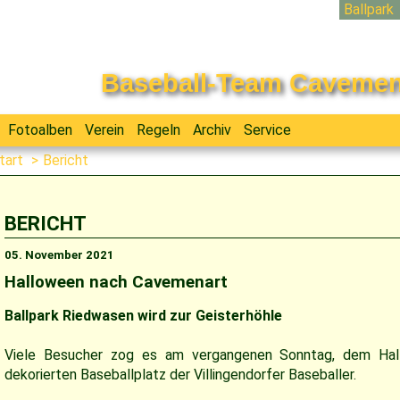
Ballpark
Navigati
überspri
Baseball-Team Cavemen V
Fotoalben
Verein
Regeln
Archiv
Service
tart
Bericht
BERICHT
05. November 2021
Halloween nach Cavemenart
Ballpark Riedwasen wird zur Geisterhöhle
Viele Besucher zog es am vergangenen Sonntag, dem Hal
dekorierten Baseballplatz der Villingendorfer Baseballer.