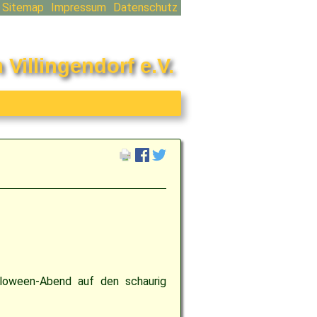
Sitemap
Impressum
Datenschutz
on
ngen
illingendorf e.V.
loween-Abend auf den schaurig