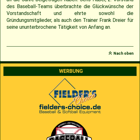
des Baseball-Teams überbrachte die Glückwünsche der
2009
Saison 2010
Vorstandschaft und ehrte sowohl die
Gründungsmitglieder, als auch den Trainer Frank Dreier für
seine ununterbrochene Tätigkeit von Anfang an.
2007
Saison 2009
Nach oben
WERBUNG