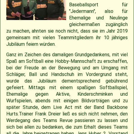
2018
30.04.2022 – Softballspieltag
Sponsoring
Saison 2019
Jugend Landesliga I 2025
Jugend Landesliga III 2024
Jugend Landesliga III 2023
Spielberichte 2022
Cavemen-News 2013
Spielberichte 2012
22.04.2023 – Cavemen 2 vs Ulm Falcons
30.05.2019 – Jugendspiel in Ravensburg
14.06.2017 – Pfingstturnier Steinheim 2017
03.07.2011 – Softball-Landesligaspiel Cavemen vs. Nagold Mohawks
26./27.05.2012 – 25. Pfingstturnier in Steinheim
Baseballsport für
"Jedermann", also für
2017
Saison 2018
Slowpitch Softball RNL 2025
Slowpitch Softball RNL 2024
Spielberichte 2023
Cavemen-News 2022
Cavemen-News 2012
11./12.06.2011 – Jubiläumsturnier 25 Jahre Red Phantoms Steinheim
11.05.2019 – Jugendspiel in Reutlingen
29.04.2012 – Landesliga Bretten Kangaroos vs. Cavemen
25.05.2017 – Jugendspiel gegen Herrenberg
Ehemalige und Neulinge
gleichermaßen zugänglich
zu machen, ahnten sie noch nicht, dass sie im Jahr 2019
2016
21.05.2017 – Spiel gegen Neuenburg
Saison 2017
Spielberichte 2025
Spielberichte 2024
Cavemen-News 2023
01.05.2011 – Landesligaspiel Cavemen vs. Bad Mergentheim Warriors
15.04.2012 – Jugend Cavemen vs. Gammertingen
05.05.2019 – Landesligaspiel gegen die Ladenburg Romans
gemeinsam mit vielen Teammitgliedern ihr 10 jähriges
Jubiläum feiern würden.
2015
Saison 2016
Cavemen-News 2025
Cavemen-News 2024
10.04.2011 – Pokelspiel Cavemen vs. Karlsruhe Cougars
13.05.2017 – Jugendspiel in Herrenberg
01.05.2019 – Pokalspiel gegen Ellwangen
Ganz im Zeichen des damaligen Grundgedankens, mit viel
Spaß am Softball eine Hobby-Mannschaft zu erschaffen,
2014
Saison 2015
27.04.2019 – Jugendspiel in Gammertingen
06.05.2017 – Jugendspiel in Sindelfingen
bei der Freude an der Bewegung und am Umgang mit
Schläger, Ball und Handschuh im Vordergrund steht,
wurde das Jubiläum dementsprechend gebührend
2013
Saison 2014
08.04.2017 – Pokalauftakt gegen die Freiburg Knights
gefeiert. Mittags mit einem spaßigen Softballspiel,
Ehemalige gegen Aktive, Kinderschminken und
2012
Saison 2013
04.03.2017 – Jugendausflug Sensapolis
Wurfspielen, abends mit einigen Bildvorträgen und zu
später Stunde, dem Live Act mit der Band Backbone
Hurts.Trainer Frank Dreier ließ es sich nicht nehmen, den
2011
Saison 2012
03.03.2017 – Jahreshauptversammlung
Werdegang des Teams Revue passieren zu lassen und
sich bei allen zu bedanken, die zum Erhalt dieses Teams
2010
Saison 2011
all die Jahre beigetragen haben. Jens Huber, 2. Vorstand