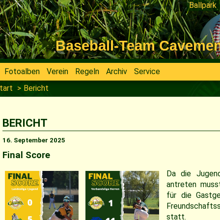
Ballpark
Navigati
überspri
Baseball-Team Cavemen V
Fotoalben
Verein
Regeln
Archiv
Service
tart
Bericht
BERICHT
16. September 2025
Final Score
Da die Jugend
antreten muss
für die Gastg
Freundschaft
statt.