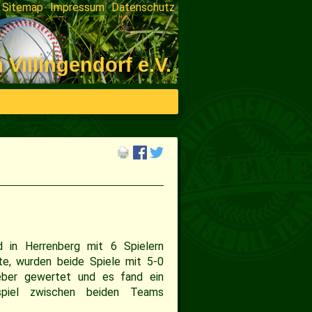
Sitemap
Impressum
Datenschutz
on
ngen
illingendorf e.V.
 in Herrenberg mit 6 Spielern
te, wurden beide Spiele mit 5-0
eber gewertet und es fand ein
sspiel zwischen beiden Teams