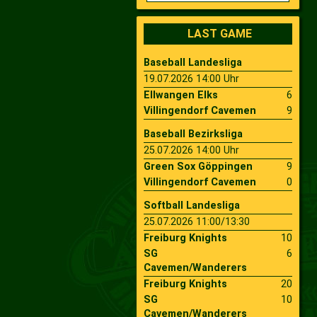
2009
Saison 2010
LAST GAME
Baseball Landesliga
2007
Saison 2009
19.07.2026 14:00 Uhr
Ellwangen Elks
6
Villingendorf Cavemen
9
Baseball Bezirksliga
25.07.2026 14:00 Uhr
Green Sox Göppingen
9
Villingendorf Cavemen
0
Softball Landesliga
25.07.2026 11:00/13:30
Freiburg Knights
10
SG
6
Cavemen/Wanderers
Freiburg Knights
20
SG
10
Cavemen/Wanderers