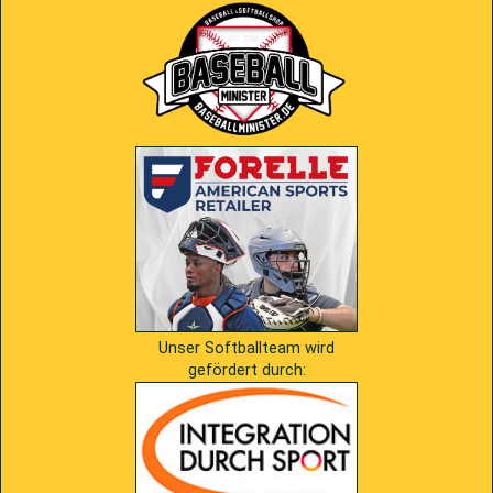
2009
Saison 2010
2007
Saison 2009
Unser Softballteam wird
gefördert durch: