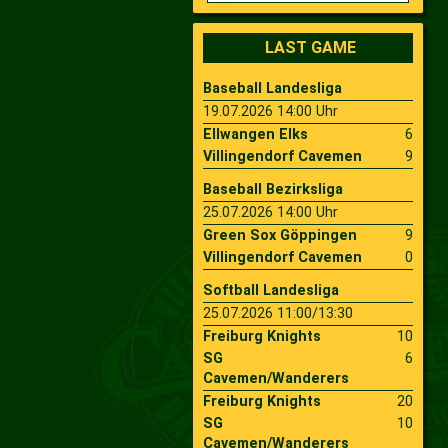
2009
Saison 2010
LAST GAME
Baseball Landesliga
2007
Saison 2009
19.07.2026 14:00 Uhr
Ellwangen Elks
6
Villingendorf Cavemen
9
Baseball Bezirksliga
25.07.2026 14:00 Uhr
Green Sox Göppingen
9
Villingendorf Cavemen
0
Softball Landesliga
25.07.2026 11:00/13:30
Freiburg Knights
10
SG
6
Cavemen/Wanderers
Freiburg Knights
20
SG
10
Cavemen/Wanderers