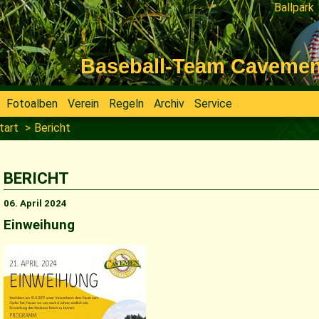
Ballpark
Navigati
überspri
Baseball-Team Cavemen V
Fotoalben
Verein
Regeln
Archiv
Service
tart
Bericht
BERICHT
06. April 2024
Einweihung