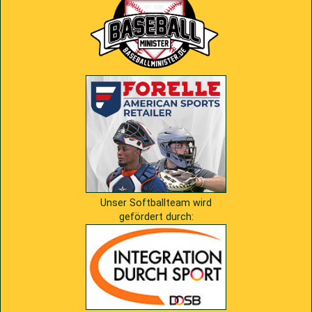
2009
Saison 2010
2007
Saison 2009
Unser Softballteam wird
gefördert durch: