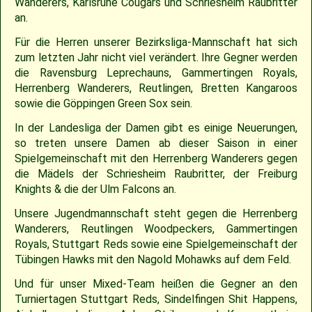
Wanderers, Karlsruhe Cougars und Schriesheim Raubritter
an.
2009
Saison 2010
Für die Herren unserer Bezirksliga-Mannschaft hat sich
zum letzten Jahr nicht viel verändert. Ihre Gegner werden
2007
Saison 2009
die Ravensburg Leprechauns, Gammertingen Royals,
Herrenberg Wanderers, Reutlingen, Bretten Kangaroos
sowie die Göppingen Green Sox sein.
In der Landesliga der Damen gibt es einige Neuerungen,
so treten unsere Damen ab dieser Saison in einer
Spielgemeinschaft mit den Herrenberg Wanderers gegen
die Mädels der Schriesheim Raubritter, der Freiburg
Knights & die der Ulm Falcons an.
Unsere Jugendmannschaft steht gegen die Herrenberg
Wanderers, Reutlingen Woodpeckers, Gammertingen
Royals, Stuttgart Reds sowie eine Spielgemeinschaft der
Tübingen Hawks mit den Nagold Mohawks auf dem Feld.
Und für unser Mixed-Team heißen die Gegner an den
Turniertagen Stuttgart Reds, Sindelfingen Shit Happens,