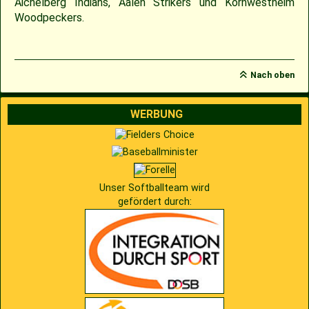
Aichelberg Indians, Aalen Strikers und Kornwestheim
Woodpeckers.
Nach oben
WERBUNG
Unser Softballteam wird
gefördert durch: