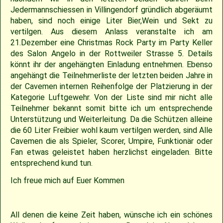
2018
30.04.2022 – Softballspieltag
Sponsoring
Saison 2019
Jugend Landesliga I 2025
Jugend Landesliga III 2024
Jugend Landesliga III 2023
Spielberichte 2022
Cavemen-News 2013
Spielberichte 2012
22.04.2023 – Cavemen 2 vs Ulm Falcons
30.05.2019 – Jugendspiel in Ravensburg
14.06.2017 – Pfingstturnier Steinheim 2017
03.07.2011 – Softball-Landesligaspiel Cavemen vs. Nagold Mohawks
26./27.05.2012 – 25. Pfingstturnier in Steinheim
Jedermannschiessen in Villingendorf gründlich abgeräumt
haben, sind noch einige Liter Bier,Wein und Sekt zu
2017
Saison 2018
Slowpitch Softball RNL 2025
Slowpitch Softball RNL 2024
Spielberichte 2023
Cavemen-News 2022
Cavemen-News 2012
11./12.06.2011 – Jubiläumsturnier 25 Jahre Red Phantoms Steinheim
11.05.2019 – Jugendspiel in Reutlingen
29.04.2012 – Landesliga Bretten Kangaroos vs. Cavemen
25.05.2017 – Jugendspiel gegen Herrenberg
vertilgen. Aus diesem Anlass veranstalte ich am
21.Dezember eine Christmas Rock Party im Party Keller
des Salon Angelo in der Rottweiler Strasse 5. Details
2016
21.05.2017 – Spiel gegen Neuenburg
Saison 2017
Spielberichte 2025
Spielberichte 2024
Cavemen-News 2023
01.05.2011 – Landesligaspiel Cavemen vs. Bad Mergentheim Warriors
15.04.2012 – Jugend Cavemen vs. Gammertingen
05.05.2019 – Landesligaspiel gegen die Ladenburg Romans
könnt ihr der angehängten Einladung entnehmen. Ebenso
angehängt die Teilnehmerliste der letzten beiden Jahre in
2015
Saison 2016
Cavemen-News 2025
Cavemen-News 2024
10.04.2011 – Pokelspiel Cavemen vs. Karlsruhe Cougars
13.05.2017 – Jugendspiel in Herrenberg
01.05.2019 – Pokalspiel gegen Ellwangen
der Cavemen internen Reihenfolge der Platzierung in der
Kategorie Luftgewehr. Von der Liste sind mir nicht alle
Teilnehmer bekannt somit bitte ich um entsprechende
2014
Saison 2015
27.04.2019 – Jugendspiel in Gammertingen
06.05.2017 – Jugendspiel in Sindelfingen
Unterstützung und Weiterleitung. Da die Schützen alleine
die 60 Liter Freibier wohl kaum vertilgen werden, sind Alle
2013
Saison 2014
08.04.2017 – Pokalauftakt gegen die Freiburg Knights
Cavemen die als Spieler, Scorer, Umpire, Funktionär oder
Fan etwas geleistet haben herzlichst eingeladen. Bitte
entsprechend kund tun.
2012
Saison 2013
04.03.2017 – Jugendausflug Sensapolis
Ich freue mich auf Euer Kommen
2011
Saison 2012
03.03.2017 – Jahreshauptversammlung
All denen die keine Zeit haben, wünsche ich ein schönes
2010
Saison 2011