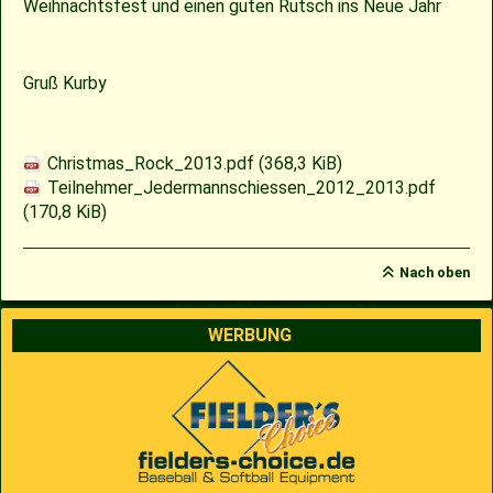
Weihnachtsfest und einen guten Rutsch ins Neue Jahr
2009
Saison 2010
Gruß Kurby
2007
Saison 2009
Christmas_Rock_2013.pdf
(368,3 KiB)
Teilnehmer_Jedermannschiessen_2012_2013.pdf
(170,8 KiB)
Nach oben
WERBUNG