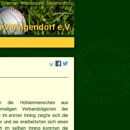
Sitemap
Impressum
Datenschutz
on
ngen
illingendorf e.V.
en die Höhlenmenschen aus
maligen Verbandsligisten der
t im ersten Inning zeigte sich die
r und sie erarbeiteten sich einen
h im selben Inning konnten die