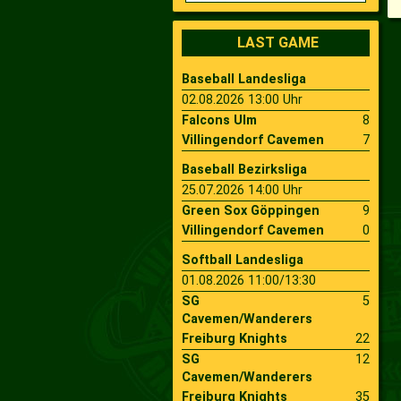
2009
Saison 2010
LAST GAME
Baseball Landesliga
2007
Saison 2009
02.08.2026 13:00 Uhr
Falcons Ulm
8
Villingendorf Cavemen
7
Baseball Bezirksliga
25.07.2026 14:00 Uhr
Green Sox Göppingen
9
Villingendorf Cavemen
0
Softball Landesliga
01.08.2026 11:00/13:30
SG
5
Cavemen/Wanderers
Freiburg Knights
22
SG
12
Cavemen/Wanderers
Freiburg Knights
35