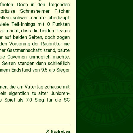
fholen. Doch in den folgenden
präzise Schriesheimer Pitcher
allern schwer machte, überhaupt
ele Teil-Innings mit 0 Punkten
lar macht, dass die beiden Teams
der auf beiden Seiten, doch zogen
en Vorsprung der Raubritter nie
imer Gastmannschaft stand, baute
 die Cavemen unmöglich machte,
 Seiten standen dann schließlich
einem Endstand von 9:5 als Sieger
men, die am Vatertag zuhause mit
n eigentlich zu alter Junioren-
s Spiel als 7:0 Sieg für die SG
Nach oben