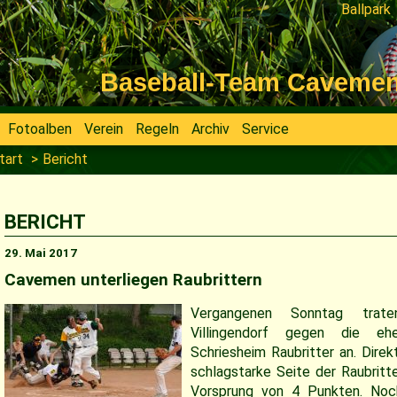
Ballpark
Navigati
überspri
Baseball-Team Cavemen V
Fotoalben
Verein
Regeln
Archiv
Service
tart
Bericht
BERICHT
29. Mai 2017
Cavemen unterliegen Raubrittern
Vergangenen Sonntag trat
Villingendorf gegen die ehe
Schriesheim Raubritter an. Direk
schlagstarke Seite der Raubritte
Vorsprung von 4 Punkten. Noc