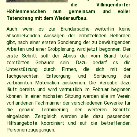
2018
30.04.2022 – Softballspieltag
Sponsoring
Saison 2019
Jugend Landesliga I 2025
Jugend Landesliga III 2024
Jugend Landesliga III 2023
Spielberichte 2022
Cavemen-News 2013
Spielberichte 2012
22.04.2023 – Cavemen 2 vs Ulm Falcons
30.05.2019 – Jugendspiel in Ravensburg
14.06.2017 – Pfingstturnier Steinheim 2017
03.07.2011 – Softball-Landesligaspiel Cavemen vs. Nagold Mohawks
26./27.05.2012 – 25. Pfingstturnier in Steinheim
die Villingendorfer
Höhlenmenschen nun gemeinsam und voller
2017
Saison 2018
Slowpitch Softball RNL 2025
Slowpitch Softball RNL 2024
Spielberichte 2023
Cavemen-News 2022
Cavemen-News 2012
11./12.06.2011 – Jubiläumsturnier 25 Jahre Red Phantoms Steinheim
11.05.2019 – Jugendspiel in Reutlingen
29.04.2012 – Landesliga Bretten Kangaroos vs. Cavemen
25.05.2017 – Jugendspiel gegen Herrenberg
Tatendrang mit dem Wiederaufbau.
Auch wenn es zur Brandursache weiterhin keine
2016
21.05.2017 – Spiel gegen Neuenburg
Saison 2017
Spielberichte 2025
Spielberichte 2024
Cavemen-News 2023
01.05.2011 – Landesligaspiel Cavemen vs. Bad Mergentheim Warriors
15.04.2012 – Jugend Cavemen vs. Gammertingen
05.05.2019 – Landesligaspiel gegen die Ladenburg Romans
abschließenden Aussagen der ermittelnden Behörden
gibt, nach einer ersten Sondierung der zu bewältigenden
Arbeiten und einer Grobplanung, wird jetzt begonnen. Der
2015
Saison 2016
Cavemen-News 2025
Cavemen-News 2024
10.04.2011 – Pokelspiel Cavemen vs. Karlsruhe Cougars
13.05.2017 – Jugendspiel in Herrenberg
01.05.2019 – Pokalspiel gegen Ellwangen
erste Schritt soll der Abriss der vom Brand total
zerstörten Gebäude sein. Dazu bedarf es die
2014
Saison 2015
27.04.2019 – Jugendspiel in Gammertingen
06.05.2017 – Jugendspiel in Sindelfingen
Unterstützung durch Firmen, die sich mit der
fachgerechten Entsorgung und Sortierung der
verbrannten Materialien auskennen. Die Vergabe dazu
2013
Saison 2014
08.04.2017 – Pokalauftakt gegen die Freiburg Knights
läuft bereits und wird vermutlich im Februar beginnen
können. In einer nächsten Sitzung werden alle im Verein
2012
Saison 2013
04.03.2017 – Jugendausflug Sensapolis
vorhandenen Fachmänner der verschiedenen Gewerke für
die genaue Terminierung der weiteren Schritte
eingeladen. Zeitgleich werden alle dazu passenden
2011
Saison 2012
03.03.2017 – Jahreshauptversammlung
Hilfsangebote koordiniert und auf die betreffenden
Personen zugegangen.
2010
Saison 2011