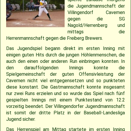
2018
30.04.2022 – Softballspieltag
Sponsoring
Saison 2019
Jugend Landesliga I 2025
Jugend Landesliga III 2024
Jugend Landesliga III 2023
Spielberichte 2022
Cavemen-News 2013
Spielberichte 2012
22.04.2023 – Cavemen 2 vs Ulm Falcons
30.05.2019 – Jugendspiel in Ravensburg
14.06.2017 – Pfingstturnier Steinheim 2017
03.07.2011 – Softball-Landesligaspiel Cavemen vs. Nagold Mohawks
26./27.05.2012 – 25. Pfingstturnier in Steinheim
die Jugendmannschaft der
Villingendorf Cavemen
2017
Saison 2018
Slowpitch Softball RNL 2025
Slowpitch Softball RNL 2024
Spielberichte 2023
Cavemen-News 2022
Cavemen-News 2012
11./12.06.2011 – Jubiläumsturnier 25 Jahre Red Phantoms Steinheim
11.05.2019 – Jugendspiel in Reutlingen
29.04.2012 – Landesliga Bretten Kangaroos vs. Cavemen
25.05.2017 – Jugendspiel gegen Herrenberg
gegen die SG
Nagold/Herrenberg und
mittags die
2016
21.05.2017 – Spiel gegen Neuenburg
Saison 2017
Spielberichte 2025
Spielberichte 2024
Cavemen-News 2023
01.05.2011 – Landesligaspiel Cavemen vs. Bad Mergentheim Warriors
15.04.2012 – Jugend Cavemen vs. Gammertingen
05.05.2019 – Landesligaspiel gegen die Ladenburg Romans
Herrenmannschaft gegen die Freiberg Brewers.
Das Jugendspiel begann direkt im ersten Inning mit
2015
Saison 2016
Cavemen-News 2025
Cavemen-News 2024
10.04.2011 – Pokelspiel Cavemen vs. Karlsruhe Cougars
13.05.2017 – Jugendspiel in Herrenberg
01.05.2019 – Pokalspiel gegen Ellwangen
einigen guten Hits durch die jungen Höhlenmenschen, die
auch den einen oder anderen Run einbringen konnten. In
2014
Saison 2015
27.04.2019 – Jugendspiel in Gammertingen
06.05.2017 – Jugendspiel in Sindelfingen
den darauffolgenden Innings konnte die
Spielgemeinschaft der guten Offensivleistung der
2013
Saison 2014
08.04.2017 – Pokalauftakt gegen die Freiburg Knights
Cavemen nicht viel entgegensetzen und so punkteten
diese konstant. Die Gastmannschaft konnte insgesamt
nur zwei Runs erzielen und so wurde das Spiel nach fünf
2012
Saison 2013
04.03.2017 – Jugendausflug Sensapolis
gespielten Innings mit einem Punktestand von 12:2
vorzeitig beendet. Der Villingendorfer Jugendmannschaft
2011
Saison 2012
03.03.2017 – Jahreshauptversammlung
ist somit der dritte Platz in der Baseball-Landesliga
Jugend sicher.
2010
Saison 2011
Das Herrenspiel am Mittag startete im ersten Inning