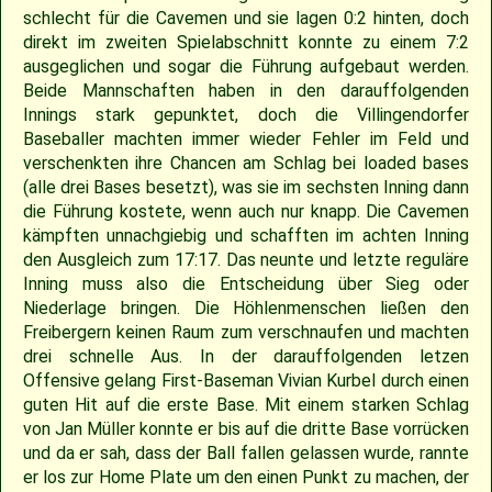
schlecht für die Cavemen und sie lagen 0:2 hinten, doch
direkt im zweiten Spielabschnitt konnte zu einem 7:2
2009
Saison 2010
ausgeglichen und sogar die Führung aufgebaut werden.
Beide Mannschaften haben in den darauffolgenden
2007
Saison 2009
Innings stark gepunktet, doch die Villingendorfer
Baseballer machten immer wieder Fehler im Feld und
verschenkten ihre Chancen am Schlag bei loaded bases
(alle drei Bases besetzt), was sie im sechsten Inning dann
die Führung kostete, wenn auch nur knapp. Die Cavemen
kämpften unnachgiebig und schafften im achten Inning
den Ausgleich zum 17:17. Das neunte und letzte reguläre
Inning muss also die Entscheidung über Sieg oder
Niederlage bringen. Die Höhlenmenschen ließen den
Freibergern keinen Raum zum verschnaufen und machten
drei schnelle Aus. In der darauffolgenden letzen
Offensive gelang First-Baseman Vivian Kurbel durch einen
guten Hit auf die erste Base. Mit einem starken Schlag
von Jan Müller konnte er bis auf die dritte Base vorrücken
und da er sah, dass der Ball fallen gelassen wurde, rannte
er los zur Home Plate um den einen Punkt zu machen, der