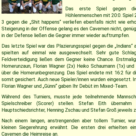
Das erste Spiel gegen die
Höhlenmenschen mit 20:0. Spiel 2
3 gegen die „Shit happens“ verliefen ebenfalls nicht wie erho
Steigerung in der Offense gelang es den Cavemen nicht, genüge
in der Defense ließen die Gegner immer wieder auftrumpfen.
Das letzte Spiel war das Plazierungsspiel gegen die „Indians“ a
spielten auf einmal wie ausgewechselt. Sehr gute Schla
Feldverteidigung ließen dem Gegner keine Chance. Erstmalig
Homerunzaun, Florian Wagner (2x) Heiko Schaumann (1x) und „
über die Homerunbegrenzung. Das Spiel endete mit 16:2 für 
somit gesichert. Auch neue Spieler/innen wurden eingesetzt. In
Florian Wagner und „Günni“ gaben Ihr Debüt im Mixed-Team.
Während des Turniers, musste jede teilnehmende Mannscha
Spielschreiber (Scorer) stellen. Stefan Eith übernah
Hauptschiedsrichter, Henning Zschau und Stefan Groß jeweils zw
Nach einem langen, anstrengenden aber tollem Turnier, wurd
kleinen Siegerehrung erwähnt. Die ersten drei erhielten e
Cavemen die Heimreise an.