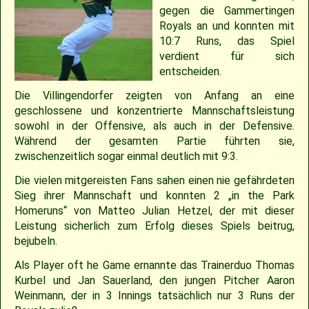
2018
30.04.2022 – Softballspieltag
Sponsoring
Saison 2019
Jugend Landesliga I 2025
Jugend Landesliga III 2024
Jugend Landesliga III 2023
Spielberichte 2022
Cavemen-News 2013
Spielberichte 2012
22.04.2023 – Cavemen 2 vs Ulm Falcons
30.05.2019 – Jugendspiel in Ravensburg
14.06.2017 – Pfingstturnier Steinheim 2017
03.07.2011 – Softball-Landesligaspiel Cavemen vs. Nagold Mohawks
26./27.05.2012 – 25. Pfingstturnier in Steinheim
gegen die Gammertingen
Royals an und konnten mit
2017
Saison 2018
Slowpitch Softball RNL 2025
Slowpitch Softball RNL 2024
Spielberichte 2023
Cavemen-News 2022
Cavemen-News 2012
11./12.06.2011 – Jubiläumsturnier 25 Jahre Red Phantoms Steinheim
11.05.2019 – Jugendspiel in Reutlingen
29.04.2012 – Landesliga Bretten Kangaroos vs. Cavemen
25.05.2017 – Jugendspiel gegen Herrenberg
10:7 Runs, das Spiel
verdient für sich
entscheiden.
2016
21.05.2017 – Spiel gegen Neuenburg
Saison 2017
Spielberichte 2025
Spielberichte 2024
Cavemen-News 2023
01.05.2011 – Landesligaspiel Cavemen vs. Bad Mergentheim Warriors
15.04.2012 – Jugend Cavemen vs. Gammertingen
05.05.2019 – Landesligaspiel gegen die Ladenburg Romans
Die Villingendorfer zeigten von Anfang an eine
geschlossene und konzentrierte Mannschaftsleistung
2015
Saison 2016
Cavemen-News 2025
Cavemen-News 2024
10.04.2011 – Pokelspiel Cavemen vs. Karlsruhe Cougars
13.05.2017 – Jugendspiel in Herrenberg
01.05.2019 – Pokalspiel gegen Ellwangen
sowohl in der Offensive, als auch in der Defensive.
Während der gesamten Partie führten sie,
2014
Saison 2015
27.04.2019 – Jugendspiel in Gammertingen
06.05.2017 – Jugendspiel in Sindelfingen
zwischenzeitlich sogar einmal deutlich mit 9:3.
Die vielen mitgereisten Fans sahen einen nie gefährdeten
2013
Saison 2014
08.04.2017 – Pokalauftakt gegen die Freiburg Knights
Sieg ihrer Mannschaft und konnten 2 „in the Park
Homeruns“ von Matteo Julian Hetzel, der mit dieser
Leistung sicherlich zum Erfolg dieses Spiels beitrug,
2012
Saison 2013
04.03.2017 – Jugendausflug Sensapolis
bejubeln.
2011
Saison 2012
03.03.2017 – Jahreshauptversammlung
Als Player oft he Game ernannte das Trainerduo Thomas
Kurbel und Jan Sauerland, den jungen Pitcher Aaron
Weinmann, der in 3 Innings tatsächlich nur 3 Runs der
2010
Saison 2011