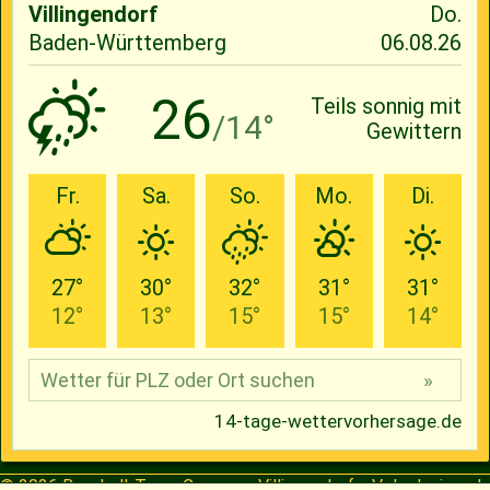
© 2026
Baseball-Team Cavemen Villingendorf e.V.
| designed