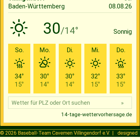
© 2026
Baseball-Team Cavemen Villingendorf e.V.
| designed
by
Henning