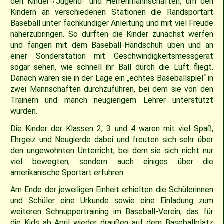
den Kinder-/Jugend- und Herrenmannschaften, um den
Kindern an verschiedenen Stationen die Randsportart
2009
Saison 2010
Baseball unter fachkundiger Anleitung und mit viel Freude
näherzubringen. So durften die Kinder zunächst werfen
und fangen mit dem Baseball-Handschuh üben und an
2007
Saison 2009
einer Sonderstation mit Geschwindigkeitsmessgerät
sogar sehen, wie schnell ihr Ball durch die Luft fliegt.
Danach waren sie in der Lage ein „echtes Baseballspiel“ in
zwei Mannschaften durchzuführen, bei dem sie von den
Trainern und manch neugierigem Lehrer unterstützt
wurden.
Die Kinder der Klassen 2, 3 und 4 waren mit viel Spaß,
Ehrgeiz und Neugierde dabei und freuten sich sehr über
den ungewohnten Unterricht, bei dem sie sich nicht nur
viel bewegten, sondern auch einiges über die
amerikanische Sportart erfuhren.
Am Ende der jeweiligen Einheit erhielten die Schülerinnen
und Schüler eine Urkunde sowie eine Einladung zum
weiteren Schnuppertraining im Baseball-Verein, das für
die Kids ab April wieder draußen auf dem Baseballplatz