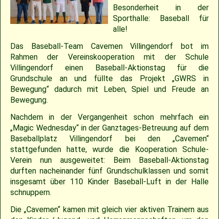
2018
30.04.2022 – Softballspieltag
Sponsoring
Saison 2019
Jugend Landesliga I 2025
Jugend Landesliga III 2024
Jugend Landesliga III 2023
Spielberichte 2022
Cavemen-News 2013
Spielberichte 2012
22.04.2023 – Cavemen 2 vs Ulm Falcons
30.05.2019 – Jugendspiel in Ravensburg
14.06.2017 – Pfingstturnier Steinheim 2017
03.07.2011 – Softball-Landesligaspiel Cavemen vs. Nagold Mohawks
26./27.05.2012 – 25. Pfingstturnier in Steinheim
Besonderheit in der
Sporthalle: Baseball für
2017
Saison 2018
Slowpitch Softball RNL 2025
Slowpitch Softball RNL 2024
Spielberichte 2023
Cavemen-News 2022
Cavemen-News 2012
11./12.06.2011 – Jubiläumsturnier 25 Jahre Red Phantoms Steinheim
11.05.2019 – Jugendspiel in Reutlingen
29.04.2012 – Landesliga Bretten Kangaroos vs. Cavemen
25.05.2017 – Jugendspiel gegen Herrenberg
alle!
Das Baseball-Team Cavemen Villingendorf bot im
2016
21.05.2017 – Spiel gegen Neuenburg
Saison 2017
Spielberichte 2025
Spielberichte 2024
Cavemen-News 2023
01.05.2011 – Landesligaspiel Cavemen vs. Bad Mergentheim Warriors
15.04.2012 – Jugend Cavemen vs. Gammertingen
05.05.2019 – Landesligaspiel gegen die Ladenburg Romans
Rahmen der Vereinskooperation mit der Schule
Villingendorf einen Baseball-Aktionstag für die
Grundschule an und füllte das Projekt „GWRS in
2015
Saison 2016
Cavemen-News 2025
Cavemen-News 2024
10.04.2011 – Pokelspiel Cavemen vs. Karlsruhe Cougars
13.05.2017 – Jugendspiel in Herrenberg
01.05.2019 – Pokalspiel gegen Ellwangen
Bewegung“ dadurch mit Leben, Spiel und Freude an
Bewegung.
2014
Saison 2015
27.04.2019 – Jugendspiel in Gammertingen
06.05.2017 – Jugendspiel in Sindelfingen
Nachdem in der Vergangenheit schon mehrfach ein
„Magic Wednesday“ in der Ganztages-Betreuung auf dem
2013
Saison 2014
08.04.2017 – Pokalauftakt gegen die Freiburg Knights
Baseballplatz Villingendorf bei den „Cavemen“
stattgefunden hatte, wurde die Kooperation Schule-
Verein nun ausgeweitet: Beim Baseball-Aktionstag
2012
Saison 2013
04.03.2017 – Jugendausflug Sensapolis
durften nacheinander fünf Grundschulklassen und somit
insgesamt über 110 Kinder Baseball-Luft in der Halle
2011
Saison 2012
03.03.2017 – Jahreshauptversammlung
schnuppern.
Die „Cavemen“ kamen mit gleich vier aktiven Trainern aus
2010
Saison 2011