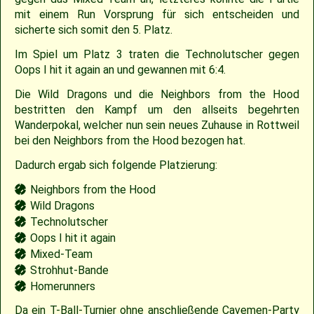
mit einem Run Vorsprung für sich entscheiden und
2009
Saison 2010
sicherte sich somit den 5. Platz.
Im Spiel um Platz 3 traten die Technolutscher gegen
2007
Saison 2009
Oops I hit it again an und gewannen mit 6:4.
Die Wild Dragons und die Neighbors from the Hood
bestritten den Kampf um den allseits begehrten
Wanderpokal, welcher nun sein neues Zuhause in Rottweil
bei den Neighbors from the Hood bezogen hat.
Dadurch ergab sich folgende Platzierung:
Neighbors from the Hood
Wild Dragons
Technolutscher
Oops I hit it again
Mixed-Team
Strohhut-Bande
Homerunners
Da ein T-Ball-Turnier ohne anschließende Cavemen-Party