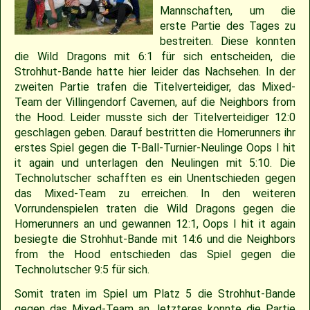
2018
30.04.2022 – Softballspieltag
Sponsoring
Saison 2019
Jugend Landesliga I 2025
Jugend Landesliga III 2024
Jugend Landesliga III 2023
Spielberichte 2022
Cavemen-News 2013
Spielberichte 2012
22.04.2023 – Cavemen 2 vs Ulm Falcons
30.05.2019 – Jugendspiel in Ravensburg
14.06.2017 – Pfingstturnier Steinheim 2017
03.07.2011 – Softball-Landesligaspiel Cavemen vs. Nagold Mohawks
26./27.05.2012 – 25. Pfingstturnier in Steinheim
Mannschaften, um die
erste Partie des Tages zu
2017
Saison 2018
Slowpitch Softball RNL 2025
Slowpitch Softball RNL 2024
Spielberichte 2023
Cavemen-News 2022
Cavemen-News 2012
11./12.06.2011 – Jubiläumsturnier 25 Jahre Red Phantoms Steinheim
11.05.2019 – Jugendspiel in Reutlingen
29.04.2012 – Landesliga Bretten Kangaroos vs. Cavemen
25.05.2017 – Jugendspiel gegen Herrenberg
bestreiten. Diese konnten
die Wild Dragons mit 6:1 für sich entscheiden, die
Strohhut-Bande hatte hier leider das Nachsehen. In der
2016
21.05.2017 – Spiel gegen Neuenburg
Saison 2017
Spielberichte 2025
Spielberichte 2024
Cavemen-News 2023
01.05.2011 – Landesligaspiel Cavemen vs. Bad Mergentheim Warriors
15.04.2012 – Jugend Cavemen vs. Gammertingen
05.05.2019 – Landesligaspiel gegen die Ladenburg Romans
zweiten Partie trafen die Titelverteidiger, das Mixed-
Team der Villingendorf Cavemen, auf die Neighbors from
2015
Saison 2016
Cavemen-News 2025
Cavemen-News 2024
10.04.2011 – Pokelspiel Cavemen vs. Karlsruhe Cougars
13.05.2017 – Jugendspiel in Herrenberg
01.05.2019 – Pokalspiel gegen Ellwangen
the Hood. Leider musste sich der Titelverteidiger 12:0
geschlagen geben. Darauf bestritten die Homerunners ihr
erstes Spiel gegen die T-Ball-Turnier-Neulinge Oops I hit
2014
Saison 2015
27.04.2019 – Jugendspiel in Gammertingen
06.05.2017 – Jugendspiel in Sindelfingen
it again und unterlagen den Neulingen mit 5:10. Die
Technolutscher schafften es ein Unentschieden gegen
2013
Saison 2014
08.04.2017 – Pokalauftakt gegen die Freiburg Knights
das Mixed-Team zu erreichen. In den weiteren
Vorrundenspielen traten die Wild Dragons gegen die
Homerunners an und gewannen 12:1, Oops I hit it again
2012
Saison 2013
04.03.2017 – Jugendausflug Sensapolis
besiegte die Strohhut-Bande mit 14:6 und die Neighbors
from the Hood entschieden das Spiel gegen die
2011
Saison 2012
03.03.2017 – Jahreshauptversammlung
Technolutscher 9:5 für sich.
Somit traten im Spiel um Platz 5 die Strohhut-Bande
2010
Saison 2011
gegen das Mixed-Team an, letzteres konnte die Partie